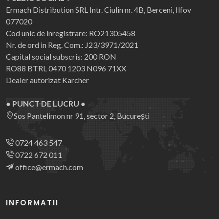
Ermach Distribution SRL
Intr. Ciulin nr. 4B, Berceni, Ilfov
077020
Cod unic de inregistrare: RO21305458
Nr. de ord in Reg. Com.: J23/3971/2021
Capital social subscris: 200 RON
RO88 BTRL 0470 1203 N096 71XX
Dealer autorizat Karcher
● PUNCT DE LUCRU ●
Sos Pantelimon nr 91, sector 2, București
0724 463 547
0722 672 011
office@ermach.com
INFORMATII