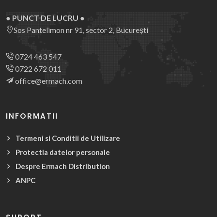
● PUNCT DE LUCRU ●
Sos Pantelimon nr 91, sector 2, București
0724 463 547
0722 672 011
office@ermach.com
INFORMATII
Termeni si Conditii de Utilizare
Protectia datelor personale
Despre Ermach Distribution
ANPC