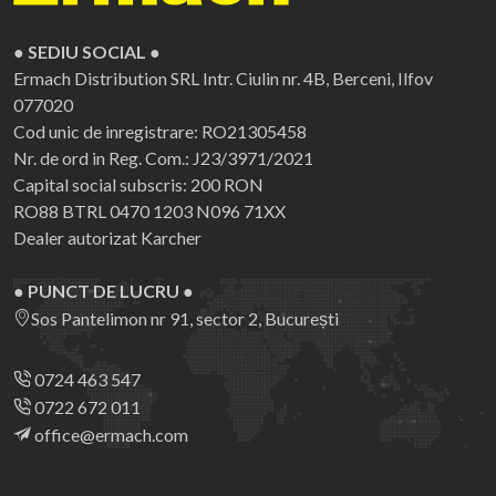
● SEDIU SOCIAL ●
Ermach Distribution SRL
Intr. Ciulin nr. 4B, Berceni, Ilfov
077020
Cod unic de inregistrare: RO21305458
Nr. de ord in Reg. Com.: J23/3971/2021
Capital social subscris: 200 RON
RO88 BTRL 0470 1203 N096 71XX
Dealer autorizat Karcher
● PUNCT DE LUCRU ●
Sos Pantelimon nr 91, sector 2, București
0724 463 547
0722 672 011
office@ermach.com