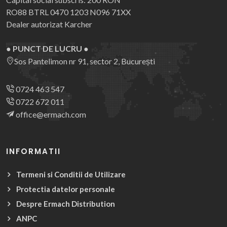
RO88 BTRL 0470 1203 N096 71XX
Dealer autorizat Karcher
● PUNCT DE LUCRU ●
Sos Pantelimon nr 91, sector 2, București
0724 463 547
0722 672 011
office@ermach.com
INFORMATII
Termeni si Conditii de Utilizare
Protectia datelor personale
Despre Ermach Distribution
ANPC