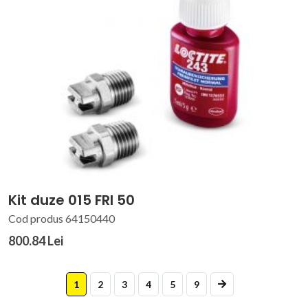
Kit duze 015 FRI 50
Cod produs 64150440
800.84 Lei
1
2
3
4
5
9