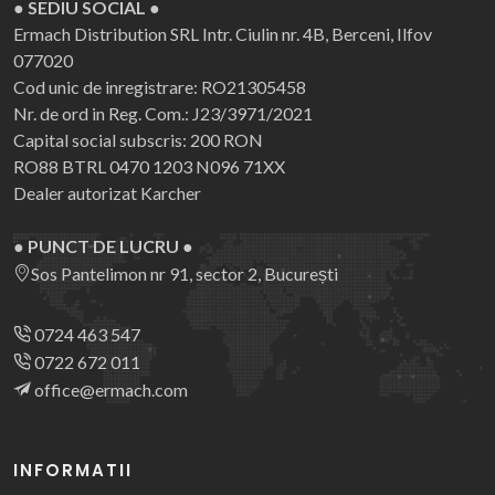
● SEDIU SOCIAL ●
Ermach Distribution SRL
Intr. Ciulin nr. 4B, Berceni, Ilfov
077020
Cod unic de inregistrare: RO21305458
Nr. de ord in Reg. Com.: J23/3971/2021
Capital social subscris: 200 RON
RO88 BTRL 0470 1203 N096 71XX
Dealer autorizat Karcher
● PUNCT DE LUCRU ●
Sos Pantelimon nr 91, sector 2, București
0724 463 547
0722 672 011
office@ermach.com
INFORMATII