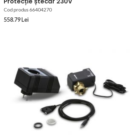
Protecție ștecăr 230V
Cod produs 66404270
558.79 Lei