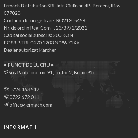
Ermach Distribution SRL
Intr. Ciulin nr. 4B, Berceni, Ilfov
077020
Cod unic de inregistrare: RO21305458
Nr. de ord in Reg. Com.: J23/3971/2021
Capital social subscris: 200 RON
RO88 BTRL 0470 1203 N096 71XX
Dealer autorizat Karcher
● PUNCT DE LUCRU ●
Sos Pantelimon nr 91, sector 2, București
0724 463 547
0722 672 011
office@ermach.com
INFORMATII