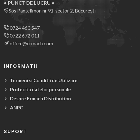
● PUNCT DE LUCRU ●
Sos Pantelimon nr 91, sector 2, București
0724 463 547
0722 672 011
office@ermach.com
INFORMATII
Termeni si Conditii de Utilizare
Protectia datelor personale
Despre Ermach Distribution
ANPC
SUPORT