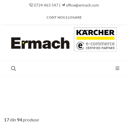
0724 463 547 |
office@ermach.com
CONT NOU | LOGARE
17
din
94
produse