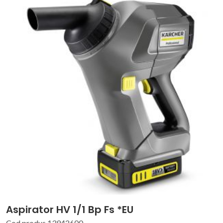
Aspirator HV 1/1 Bp Fs *EU
Cod produs 13942600