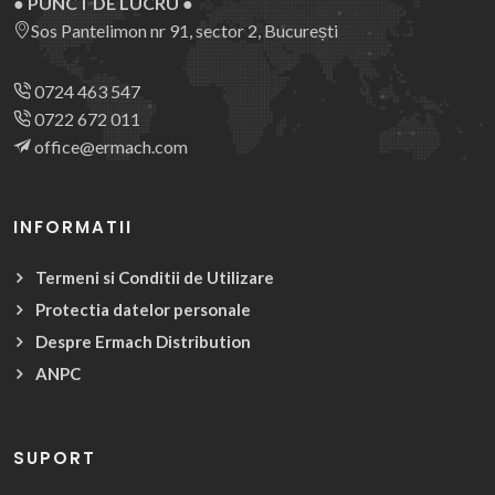
● PUNCT DE LUCRU ●
Sos Pantelimon nr 91, sector 2, București
0724 463 547
0722 672 011
office@ermach.com
INFORMATII
Termeni si Conditii de Utilizare
Protectia datelor personale
Despre Ermach Distribution
ANPC
SUPORT