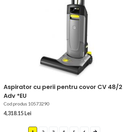
Aspirator cu perii pentru covor CV 48/2
Adv *EU
Cod produs 10573290
4,318.15 Lei
1
2
3
4
5
6