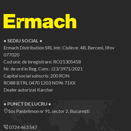
● SEDIU SOCIAL ●
Ermach Distribution SRL
Intr. Ciulin nr. 4B, Berceni, Ilfov
077020
Cod unic de inregistrare: RO21305458
Nr. de ord in Reg. Com.: J23/3971/2021
Capital social subscris: 200 RON
RO88 BTRL 0470 1203 N096 71XX
Dealer autorizat Karcher
● PUNCT DE LUCRU ●
Sos Pantelimon nr 91, sector 2, București
0724 463 547