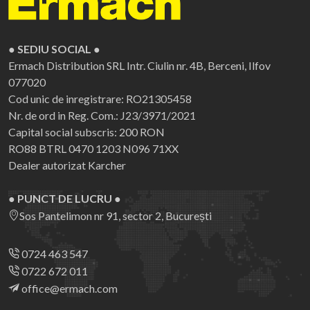
● SEDIU SOCIAL ●
Ermach Distribution SRL
Intr. Ciulin nr. 4B, Berceni, Ilfov
077020
Cod unic de inregistrare: RO21305458
Nr. de ord in Reg. Com.: J23/3971/2021
Capital social subscris: 200 RON
RO88 BTRL 0470 1203 N096 71XX
Dealer autorizat Karcher
● PUNCT DE LUCRU ●
Sos Pantelimon nr 91, sector 2, București
0724 463 547
0722 672 011
office@ermach.com