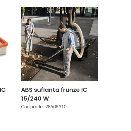
 IC
ABS suflanta frunze IC
15/240 W
Cod produs 28508310