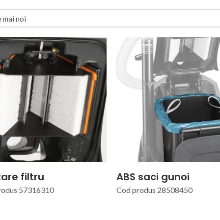
zare filtru
ABS saci gunoi
rodus 57316310
Cod produs 28508450