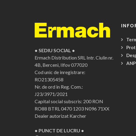
INFO
Term
Prot
● SEDIU SOCIAL ●
Desp
Ermach Distribution SRL
Intr. Ciulin nr.
ANP
4B, Berceni, Ilfov 077020
Cod unic de inregistrare:
RO21305458
Nr. de ord in Reg. Com.:
J23/3971/2021
Capital social subscris: 200 RON
RO88 BTRL 0470 1203 N096 71XX
Dealer autorizat Karcher
● PUNCT DE LUCRU ●