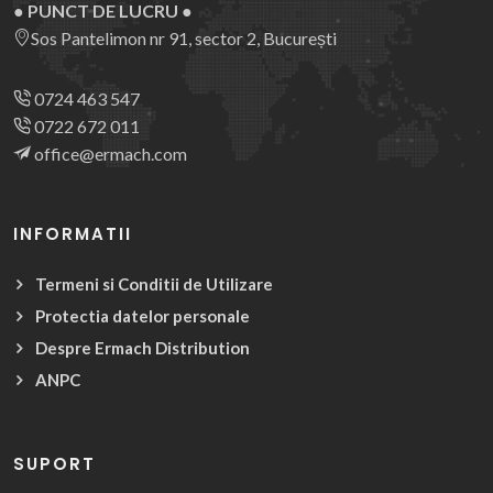
● PUNCT DE LUCRU ●
Sos Pantelimon nr 91, sector 2, București
0724 463 547
0722 672 011
office@ermach.com
INFORMATII
Termeni si Conditii de Utilizare
Protectia datelor personale
Despre Ermach Distribution
ANPC
SUPORT