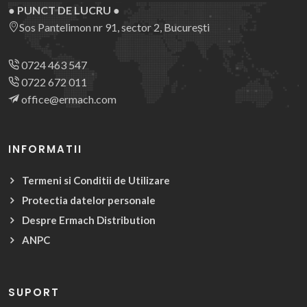
● PUNCT DE LUCRU ●
Sos Pantelimon nr 91, sector 2, București
0724 463 547
0722 672 011
office@ermach.com
INFORMATII
Termeni si Conditii de Utilizare
Protectia datelor personale
Despre Ermach Distribution
ANPC
SUPORT