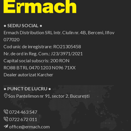
● SEDIU SOCIAL ●
Ermach Distribution SRL
Intr. Ciulin nr. 4B, Berceni, Ilfov
077020
Cod unic de inregistrare: RO21305458
Nr. de ord in Reg. Com.: J23/3971/2021
Capital social subscris: 200 RON
RO88 BTRL 0470 1203 N096 71XX
Dealer autorizat Karcher
● PUNCT DE LUCRU ●
Sos Pantelimon nr 91, sector 2, București
0724 463 547
0722 672 011
office@ermach.com