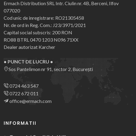
Ermach Distribution SRL
Intr. Ciulin nr. 4B, Berceni, Ilfov
077020
Cod unic de inregistrare: RO21305458
Nr. de ord in Reg. Com.: J23/3971/2021
Capital social subscris: 200 RON
RO88 BTRL 0470 1203 N096 71XX
Dealer autorizat Karcher
● PUNCT DE LUCRU ●
Sos Pantelimon nr 91, sector 2, București
0724 463 547
0722 672 011
office@ermach.com
INFORMATII