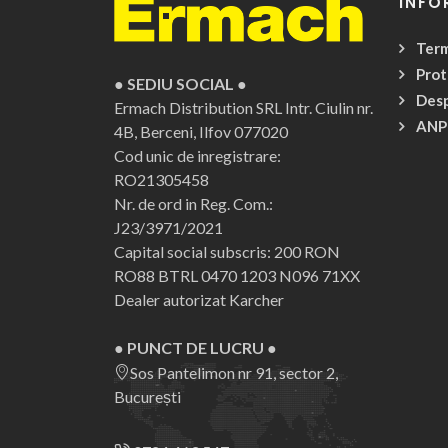
INFO
Term
Prot
● SEDIU SOCIAL ●
Desp
Ermach Distribution SRL
Intr. Ciulin nr.
ANP
4B, Berceni, Ilfov 077020
Cod unic de inregistrare:
RO21305458
Nr. de ord in Reg. Com.:
J23/3971/2021
Capital social subscris: 200 RON
RO88 BTRL 0470 1203 N096 71XX
Dealer autorizat Karcher
● PUNCT DE LUCRU ●
Sos Pantelimon nr 91, sector 2,
București