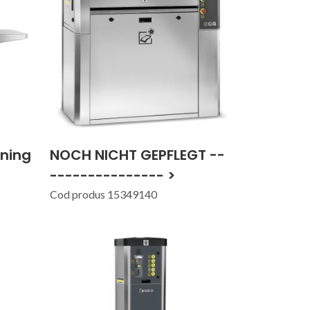
aning
NOCH NICHT GEPFLEGT --
--------------- >
Cod produs 15349140