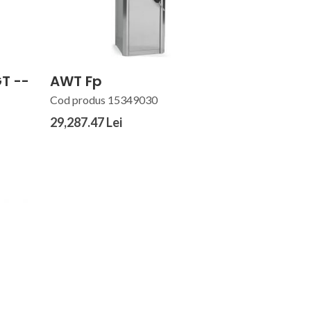
T --
AWT Fp
Cod produs 15349030
29,287.47 Lei