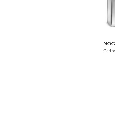
NOC
Cod p