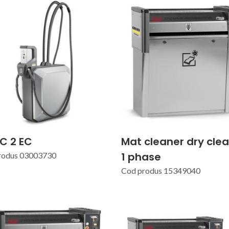
C 2 EC
Mat cleaner dry cle
1 phase
rodus 03003730
Cod produs 15349040