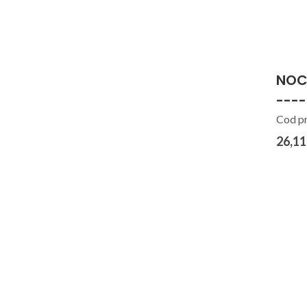
NOC
----
Cod p
26,11