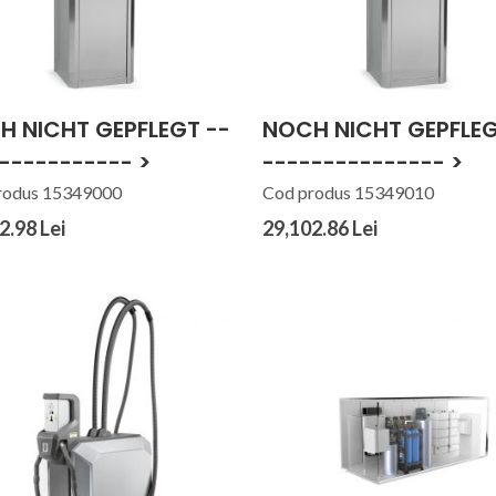
H NICHT GEPFLEGT --
NOCH NICHT GEPFLEG
----------- >
--------------- >
rodus 15349000
Cod produs 15349010
2.98 Lei
29,102.86 Lei