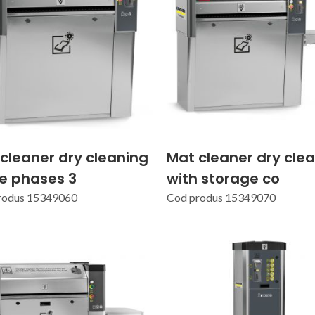
cleaner dry cleaning
Mat cleaner dry cle
e phases 3
with storage co
rodus 15349060
Cod produs 15349070