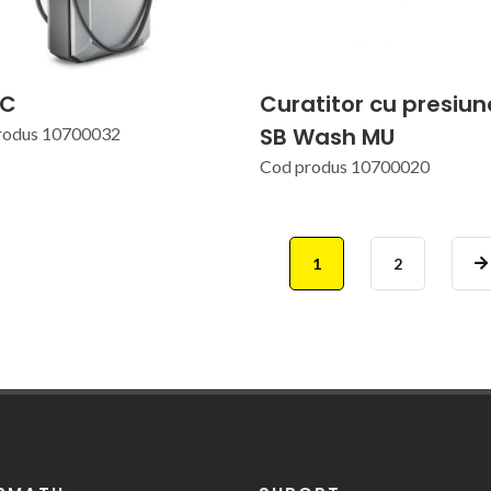
VC
Curatitor cu presiun
SB Wash MU
rodus 10700032
Cod produs 10700020
1
2