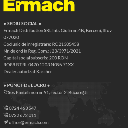
● SEDIU SOCIAL ●
Ermach Distribution SRL
Intr. Ciulin nr. 4B, Berceni, Ilfov
077020
Cod unic de inregistrare: RO21305458
Nr. de ord in Reg. Com.: J23/3971/2021
Capital social subscris: 200 RON
RO88 BTRL 0470 1203 N096 71XX
Dealer autorizat Karcher
● PUNCT DE LUCRU ●
Sos Pantelimon nr 91, sector 2, București
0724 463 547
0722 672 011
office@ermach.com