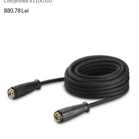
Cod produs 61100310
880.78 Lei