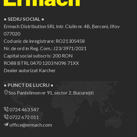
● SEDIU SOCIAL ●
Ermach Distribution SRL
Intr. Ciulin nr. 4B, Berceni, Ilfov
077020
Cod unic de inregistrare: RO21305458
Nr. de ord in Reg. Com.: J23/3971/2021
Capital social subscris: 200 RON
RO88 BTRL 0470 1203 N096 71XX
Dealer autorizat Karcher
● PUNCT DE LUCRU ●
Sos Pantelimon nr 91, sector 2, București
0724 463 547
0722 672 011
office@ermach.com