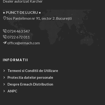
Dealer autorizat Karcher
● PUNCT DE LUCRU ●
Sos Pantelimon nr 91, sector 2, București
0724 463 547
0722 672 011
office@ermach.com
INFORMATII
Termeni si Conditii de Utilizare
Protectia datelor personale
Despre Ermach Distribution
ANPC