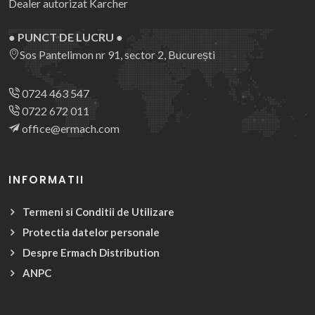
Dealer autorizat Karcher
● PUNCT DE LUCRU ●
Sos Pantelimon nr 91, sector 2, București
0724 463 547
0722 672 011
office@ermach.com
INFORMATII
Termeni si Conditii de Utilizare
Protectia datelor personale
Despre Ermach Distribution
ANPC