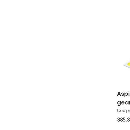
Aspi
gea
Cod p
385.3