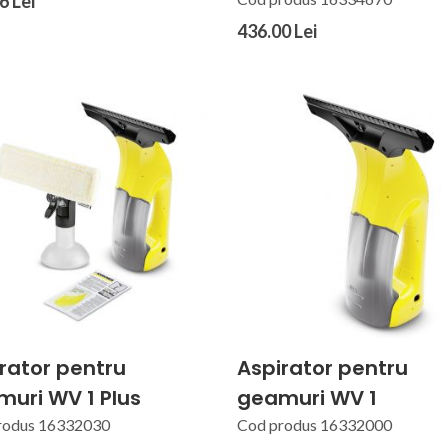
6 Lei
436.00 Lei
rator pentru
Aspirator pentru
uri WV 1 Plus
geamuri WV 1
rodus 16332030
Cod produs 16332000