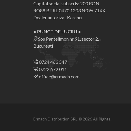
Capital social subscris: 200 RON
RO88 BTRL 0470 1203 N096 71XX
Dealer autorizat Karcher
● PUNCT DE LUCRU ●
Sos Pantelimon nr 91, sector 2,
București
0724 463 547
0722 672 011
office@ermach.com
Ermach Distribution SRL © 2026 All Rights.