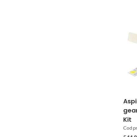
Aspi
gea
Kit
Cod p