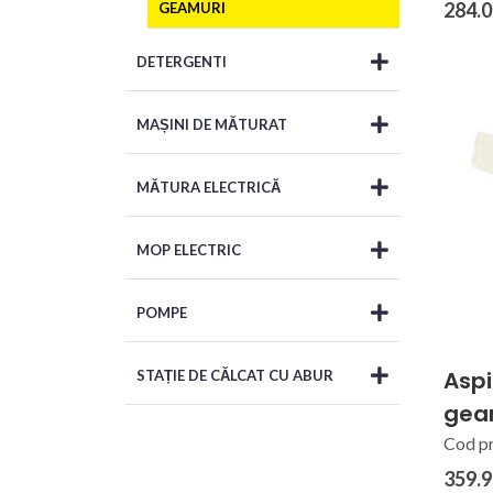
284.0
GEAMURI
DETERGENTI
MAȘINI DE MĂTURAT
MĂTURA ELECTRICĂ
MOP ELECTRIC
POMPE
Aspi
STAȚIE DE CĂLCAT CU ABUR
geam
Cod p
359.9