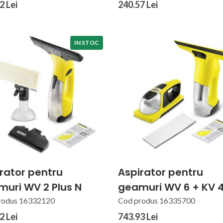
2 Lei
240.57 Lei
IN STOC
rator pentru
Aspirator pentru
uri WV 2 Plus N
geamuri WV 6 + KV 
rodus 16332120
Cod produs 16335700
2 Lei
743.93 Lei