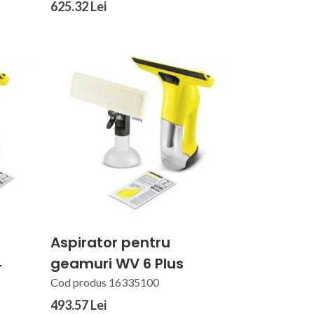
625.32 Lei
Aspirator pentru
4
geamuri WV 6 Plus
Cod produs 16335100
493.57 Lei