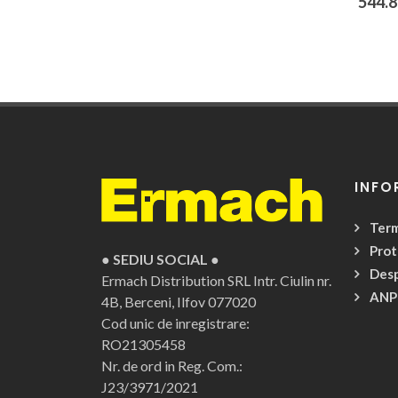
544.8
INFO
Term
Prot
● SEDIU SOCIAL ●
Desp
Ermach Distribution SRL
Intr. Ciulin nr.
ANP
4B, Berceni, Ilfov 077020
Cod unic de inregistrare:
RO21305458
Nr. de ord in Reg. Com.:
J23/3971/2021