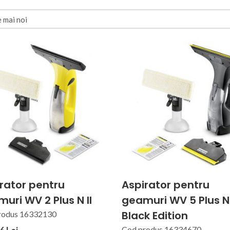
rator pentru
Aspirator pentru
uri WV 2 Plus N II
geamuri WV 5 Plus N
Black Edition
rodus 16332130
Cod produs 16334670