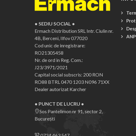
Term
Prot
● SEDIU SOCIAL ●
Desp
Ermach Distribution SRL
Intr. Ciulin nr.
ANP
4B, Berceni, Ilfov 077020
Cod unic de inregistrare:
RO21305458
Nr. de ord in Reg. Com.:
J23/3971/2021
Capital social subscris: 200 RON
RO88 BTRL 0470 1203 N096 71XX
Dealer autorizat Karcher
● PUNCT DE LUCRU ●
Sos Pantelimon nr 91, sector 2,
București
0724 463 547