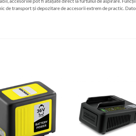
il, accesoriile pot fi atașate direct la furtunul de aspirare. Funcții
ic de transport și depozitare de accesorii extrem de practic. Dator