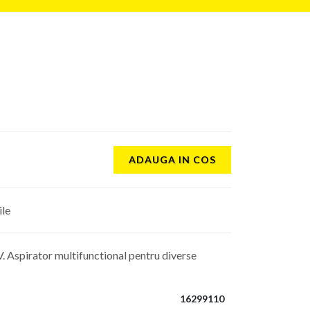
ADAUGA IN COS
ile
. Aspirator multifunctional pentru diverse
16299110