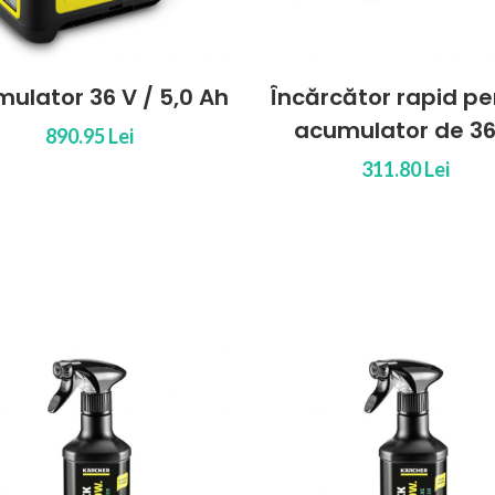
Încărcător rapid pentru
Starter kit B
acumulator de 36 V
36/
311.80 Lei
989.95