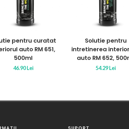
utie pentru curatat
Solutie pentru
eriorul auto RM 651,
intretinerea interio
500ml
auto RM 652, 500
46.90 Lei
54.29 Lei
RMATII
SUPORT