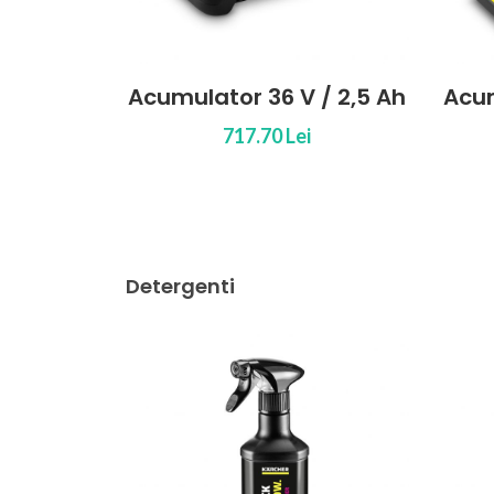
r 36 V / 2,5 Ah
Acumulator 36 V / 5,0 Ah
7.70 Lei
890.95 Lei
Detergenti