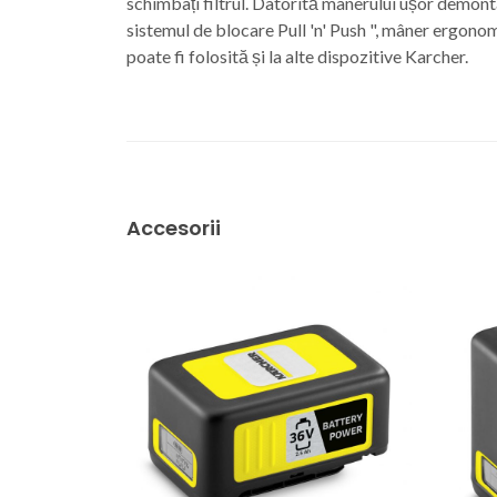
schimbați filtrul. Datorită mânerului ușor demontab
sistemul de blocare Pull 'n' Push ", mâner ergonom
poate fi folosită și la alte dispozitive Karcher.
Accesorii