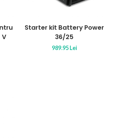
attery Power
Starter kit Battery Power
25
36/50
 Lei
1,187.95 Lei