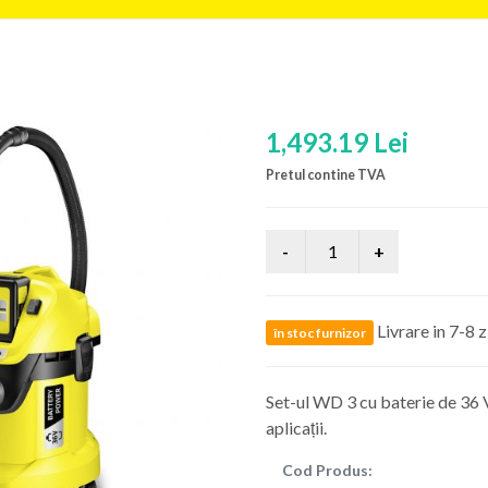
1,493.19 Lei
Pretul contine TVA
Livrare in 7-8 z
în stoc furnizor
Set-ul WD 3 cu baterie de 36 V
aplicații.
Cod Produs: