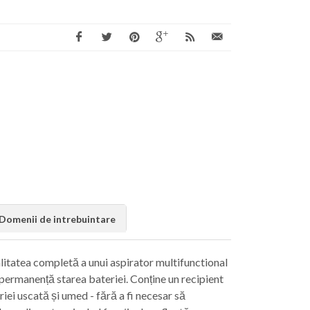
Domenii de intrebuintare
litatea completă a unui aspirator multifunctional
n permanență starea bateriei. Conține un recipient
ăriei uscată și umed - fără a fi necesar să