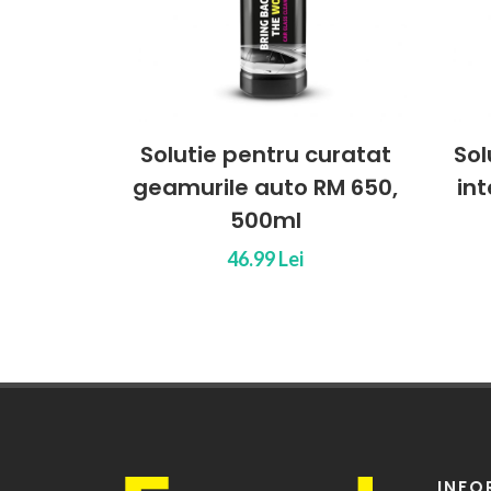
Solutie pentru curatat
Sol
geamurile auto RM 650,
int
500ml
46.99 Lei
INFO