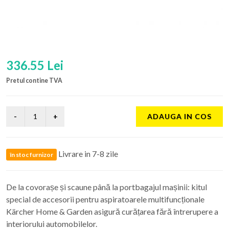
336.55 Lei
Pretul contine TVA
ADAUGA IN COS
Livrare in 7-8 zile
în stoc furnizor
De la covorașe și scaune până la portbagajul mașinii: kitul
special de accesorii pentru aspiratoarele multifuncționale
Kärcher Home & Garden asigură curățarea fără întrerupere a
interiorului automobilelor.