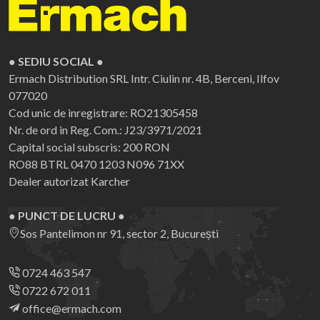
● SEDIU SOCIAL ●
Ermach Distribution SRL
Intr. Ciulin nr. 4B, Berceni, Ilfov
077020
Cod unic de inregistrare: RO21305458
Nr. de ord in Reg. Com.: J23/3971/2021
Capital social subscris: 200 RON
RO88 BTRL 0470 1203 N096 71XX
Dealer autorizat Karcher
● PUNCT DE LUCRU ●
Sos Pantelimon nr 91, sector 2, București
0724 463 547
0722 672 011
office@ermach.com