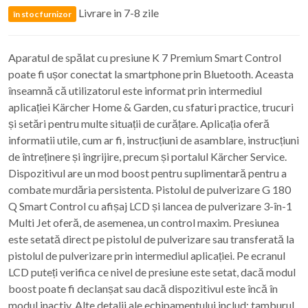
Livrare in 7-8 zile
în stoc furnizor
Aparatul de spălat cu presiune K 7 Premium Smart Control
poate fi ușor conectat la smartphone prin Bluetooth. Aceasta
înseamnă că utilizatorul este informat prin intermediul
aplicației Kärcher Home & Garden, cu sfaturi practice, trucuri
și setări pentru multe situații de curățare. Aplicația oferă
informatii utile, cum ar fi, instrucțiuni de asamblare, instrucțiuni
de întreținere și îngrijire, precum și portalul Kärcher Service.
Dispozitivul are un mod boost pentru suplimentară pentru a
combate murdăria persistenta. Pistolul de pulverizare G 180
Q Smart Control cu ​​afișaj LCD și lancea de pulverizare 3-în-1
Multi Jet oferă, de asemenea, un control maxim. Presiunea
este setată direct pe pistolul de pulverizare sau transferată la
pistolul de pulverizare prin intermediul aplicației. Pe ecranul
LCD puteți verifica ce nivel de presiune este setat, dacă modul
boost poate fi declanșat sau dacă dispozitivul este încă în
modul inactiv. Alte detalii ale echipamentului includ: tamburul