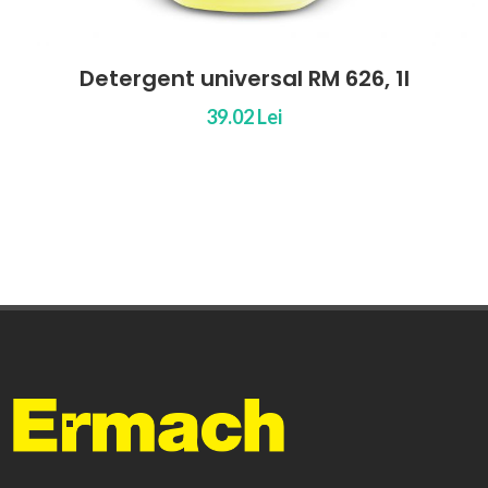
Detergent Plug 'n' Clean pentru piatra si
fatade, 1l
41.85 Lei