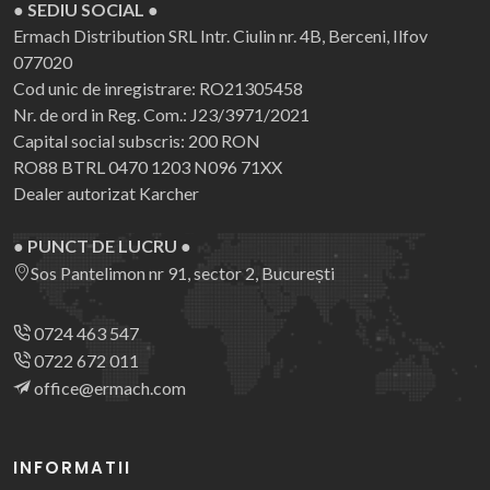
● SEDIU SOCIAL ●
Ermach Distribution SRL
Intr. Ciulin nr. 4B, Berceni, Ilfov
077020
Cod unic de inregistrare: RO21305458
Nr. de ord in Reg. Com.: J23/3971/2021
Capital social subscris: 200 RON
RO88 BTRL 0470 1203 N096 71XX
Dealer autorizat Karcher
● PUNCT DE LUCRU ●
Sos Pantelimon nr 91, sector 2, București
0724 463 547
0722 672 011
office@ermach.com
INFORMATII