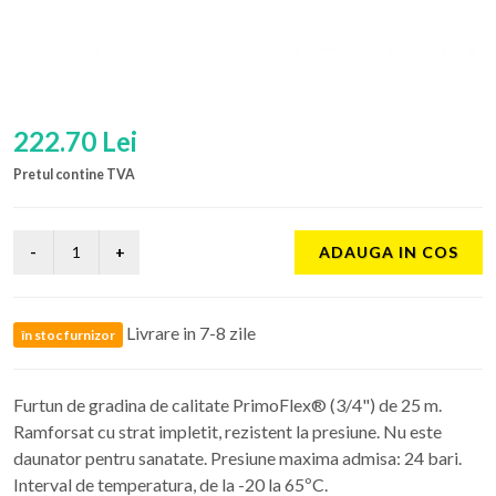
222.70 Lei
Pretul contine TVA
ADAUGA IN COS
Livrare in 7-8 zile
în stoc furnizor
Furtun de gradina de calitate PrimoFlex® (3/4") de 25 m.
Ramforsat cu strat impletit, rezistent la presiune. Nu este
daunator pentru sanatate. Presiune maxima admisa: 24 bari.
Interval de temperatura, de la -20 la 65ºC.