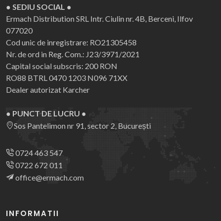
● SEDIU SOCIAL ●
Ermach Distribution SRL
Intr. Ciulin nr. 4B, Berceni, Ilfov
077020
Cod unic de inregistrare: RO21305458
Nr. de ord in Reg. Com.: J23/3971/2021
Capital social subscris: 200 RON
RO88 BTRL 0470 1203 N096 71XX
Dealer autorizat Karcher
● PUNCT DE LUCRU ●
Sos Pantelimon nr 91, sector 2, București
0724 463 547
0722 672 011
office@ermach.com
INFORMATII