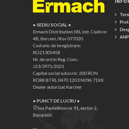
INFO
Term
Prot
● SEDIU SOCIAL ●
Desp
Ermach Distribution SRL
Intr. Ciulin nr.
ANP
4B, Berceni, Ilfov 077020
Cod unic de inregistrare:
RO21305458
Nr. de ord in Reg. Com.:
J23/3971/2021
Capital social subscris: 200 RON
RO88 BTRL 0470 1203 N096 71XX
Dealer autorizat Karcher
● PUNCT DE LUCRU ●
Sos Pantelimon nr 91, sector 2,
București