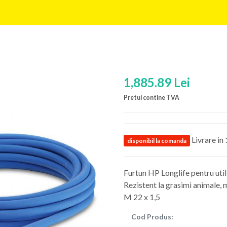
1,885.89 Lei
Pretul contine TVA
Livrare in 
disponibil la comanda
Furtun HP Longlife pentru uti
Rezistent la grasimi animale, m
M 22 x 1,5
Cod Produs: