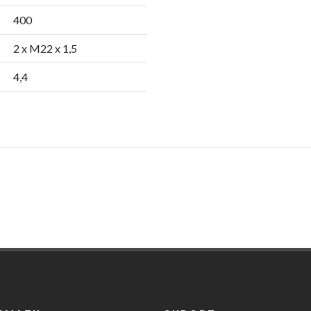
400
2 x M22 x 1,5
4,4