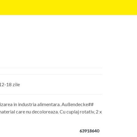
12-18 zile
lizarea in industria alimentara. Außendecke##
aterial care nu decoloreaza. Cu cuplaj rotativ, 2 x
63918640