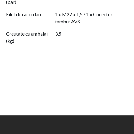
(bar)
Filet de racordare
1 x M22 x 1,5 / 1 x Conector
tambur AVS
Greutate cu ambalaj
3,5
(kg)