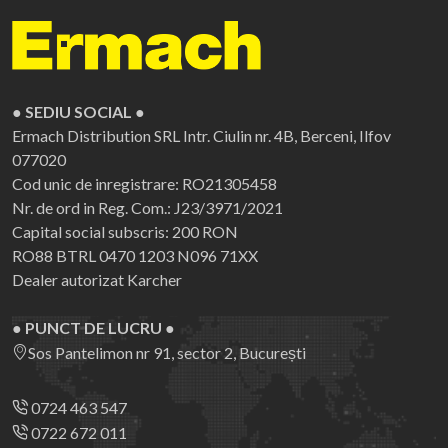
● SEDIU SOCIAL ●
Ermach Distribution SRL
Intr. Ciulin nr. 4B, Berceni, Ilfov
077020
Cod unic de inregistrare: RO21305458
Nr. de ord in Reg. Com.: J23/3971/2021
Capital social subscris: 200 RON
RO88 BTRL 0470 1203 N096 71XX
Dealer autorizat Karcher
● PUNCT DE LUCRU ●
Sos Pantelimon nr 91, sector 2, București
0724 463 547
0722 672 011