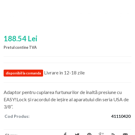
188.54 Lei
Pretul contine TVA
Livrare in 12-18 zile
disponibil la comanda
Adaptor pentru cuplarea furtunurilor de înaltă presiune cu
EASY!Lock și racordul de ieșire al aparatului din seria USA de
3/8”.
Cod Produs:
41110420