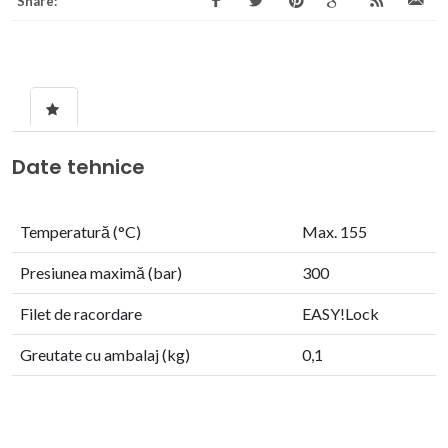
Share:
Date tehnice
Temperatură (°C)
Max. 155
Presiunea maximă (bar)
300
Filet de racordare
EASY!Lock
Greutate cu ambalaj (kg)
0,1