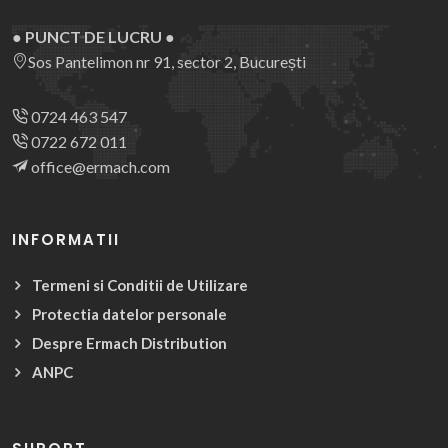
● PUNCT DE LUCRU ●
Sos Pantelimon nr 91, sector 2, București
0724 463 547
0722 672 011
office@ermach.com
INFORMATII
Termeni si Conditii de Utilizare
Protectia datelor personale
Despre Ermach Distribution
ANPC