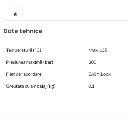
Date tehnice
Temperatură (°C)
Max. 155
Presiunea maximă (bar)
300
Filet de racordare
EASY!Lock
Greutate cu ambalaj (kg)
0,1